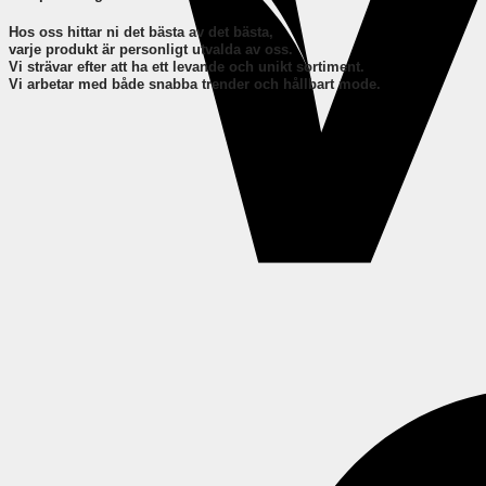
Hos oss hittar ni det bästa av det bästa,
varje produkt är personligt utvalda av oss.
Vi strävar efter att ha ett levande och unikt sortiment.
Vi arbetar med både snabba trender och hållbart mode.