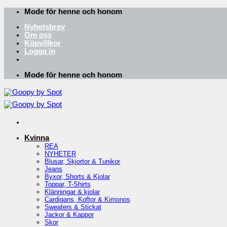
Skip
Mode för henne och honom
to
Nyhetsbrev
content
Om oss
Köpvillkor
Logga in
Mode för henne och honom
Kvinna
REA
NYHETER
Blusar, Skjortor & Tunikor
Jeans
Byxor, Shorts & Kjolar
Toppar, T-Shirts
Klänningar & kjolar
Cardigans, Koftor & Kimonos
Sweaters & Stickat
Jackor & Kappor
Skor