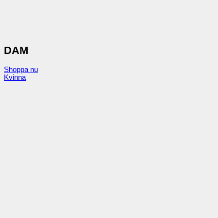
DAM
Shoppa nu
Kvinna