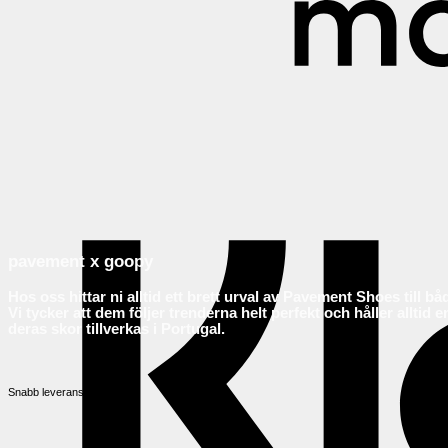
pavement x goopy
Hos oss hittar ni alltid ett brett urval av Pavement Shoes till b
Vi tycker att dem följer trenderna helt perfekt och håller alltid
deras skor tillverkas i Portugal.
Snabb leverans