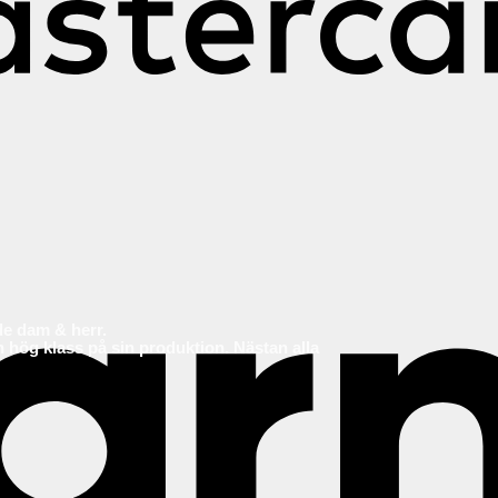
åde dam & herr.
 en hög klass på sin produktion. Nästan alla