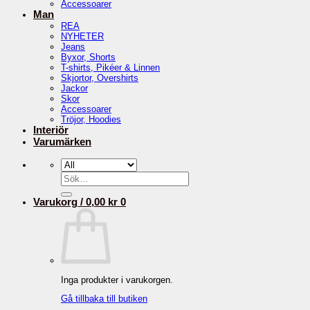
Accessoarer
Man
REA
NYHETER
Jeans
Byxor, Shorts
T-shirts, Pikéer & Linnen
Skjortor, Overshirts
Jackor
Skor
Accessoarer
Tröjor, Hoodies
Interiör
Varumärken
Sök
efter:
Varukorg /
0,00
kr
0
Inga produkter i varukorgen.
Gå tillbaka till butiken