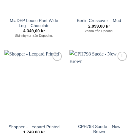
MiaDEP Loose Pant Wide
Berlin Crossover – Mud
Leg – Chocolate
2.099,00
kr
4.349,00
kr
Väska från Dpeche.
Skinnbyxor från Depeche.
Lägg till i
Lägg till i
önskelistan
önskelistan
CPH798 Suede – New
Shopper – Leopard Printed
Brown
1.749,00
kr