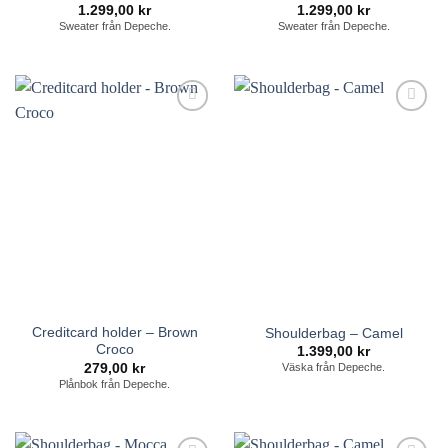
1.299,00
kr
1.299,00
kr
Sweater från Depeche.
Sweater från Depeche.
Lägg till i
Lägg till i
önskelistan
önskelistan
Creditcard holder – Brown
Shoulderbag – Camel
Croco
1.399,00
kr
279,00
kr
Väska från Depeche.
Plånbok från Depeche.