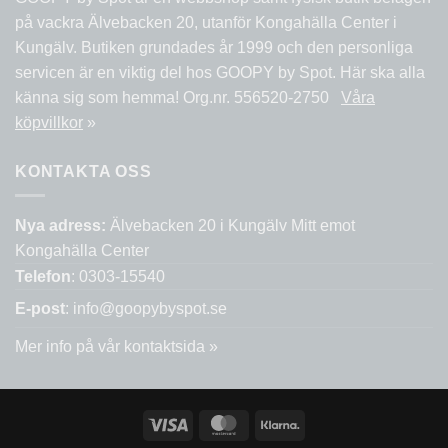
på vackra Älvebacken 20, utanför Kongahälla Center i
Kungälv. Butiken grundades år 1999 och den personliga
servicen är en viktig del hos GOOPY by Spot. Här ska alla
känna sig som hemma! Org.nr. 556520-2750
Våra
köpvillkor
»
KONTAKTA OSS
Nya adress:
Älvebacken 20 i Kungälv Mitt emot
Kongahälla Center
Telefon
: 0303-15540
E-post
:
info@goopybyspot.se
Mer info på vår
kontaktsida »
Visa
MasterCard
Klarna