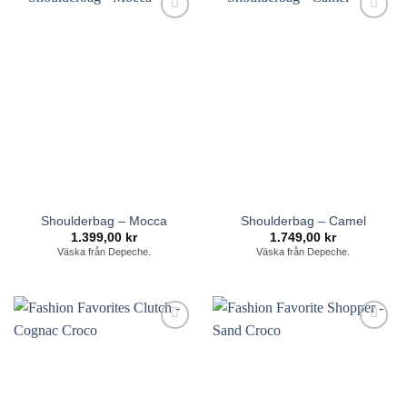
Lägg till i
Lägg till i
önskelistan
önskelistan
Shoulderbag – Mocca
Shoulderbag – Camel
1.399,00
kr
1.749,00
kr
Väska från Depeche.
Väska från Depeche.
Lägg till i
Lägg till i
önskelistan
önskelistan