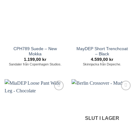
CPH789 Suede – New
MayDEP Short Trenchcoat
Mokka
– Black
1.199,00
kr
4.599,00
kr
Sandaler från Copenhagen Studios.
Skinnjacka från Depeche.
Lägg till i
Lägg till i
önskelistan
önskelistan
SLUT I LAGER