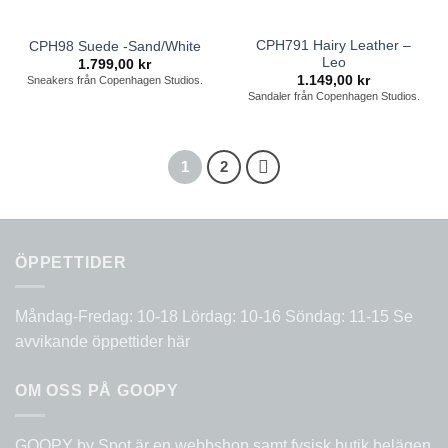
CPH791 Hairy Leather –
CPH98 Suede -Sand/White
Leo
1.799,00
kr
1.149,00
kr
Sneakers från Copenhagen Studios.
Sandaler från Copenhagen Studios.
1
2
ÖPPETTIDER
Måndag-Fredag: 10-18 Lördag: 10-16 Söndag: 11-15
Se
avvikande öppettider här
OM OSS PÅ GOOPY
GOOPY by Spot är en webbshop samt fysisk butik belägen