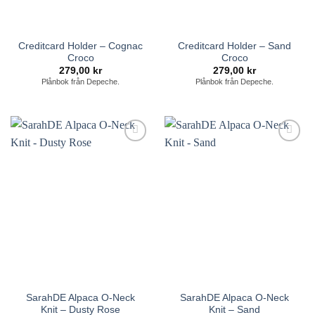
Creditcard Holder – Cognac
Creditcard Holder – Sand
Croco
Croco
279,00
kr
279,00
kr
Plånbok från Depeche.
Plånbok från Depeche.
Lägg till i
Lägg till i
önskelistan
önskelistan
SarahDE Alpaca O-Neck
SarahDE Alpaca O-Neck
Knit – Dusty Rose
Knit – Sand