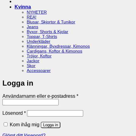
Kvinna
NYHETER
REA!
Blusar, Skjortor & Tunikor
Jeans
Byxor, Shorts & Kjolar
Toppar, T-Shirts
Underkläder
Klänningar, Byxdressar, Kimonos
Cardigans, Koftor & Kimonos
Tröjor, Koftor
Jackor
Skor
Accessoarer
Logga in
Obligatoriskt
Användarnamn eller e-postadress
*
Obligatoriskt
Lösenord
*
Kom ihåg mig
Logga in
Glömt ditt lösenord?