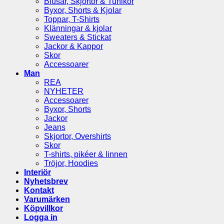
Blusar, Skjortor & Tunikor
Byxor, Shorts & Kjolar
Toppar, T-Shirts
Klänningar & kjolar
Sweaters & Stickat
Jackor & Kappor
Skor
Accessoarer
Man
REA
NYHETER
Accessoarer
Byxor, Shorts
Jackor
Jeans
Skjortor, Overshirts
Skor
T-shirts, pikéer & linnen
Tröjor, Hoodies
Interiör
Nyhetsbrev
Kontakt
Varumärken
Köpvillkor
Logga in