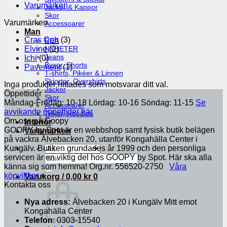
Varumärken
Jackor & Kappor
Skor
Varumärken
Accessoarer
Man
Cras Cph
(3)
REA
Elvine
(2)
NYHETER
Jeans
Ichi
(0)
Byxor, Shorts
Pavement
(1)
T-shirts, Pikéer & Linnen
Skjortor, Overshirts
Inga produkter hittades som motsvarar ditt val.
Jackor
Öppettider
Skor
Måndag-Fredag: 10-18 Lördag: 10-16 Söndag: 11-15
Se
Accessoarer
avvikande öppettider här
Tröjor, Hoodies
Om oss på Goopy
Interiör
GOOPY by Spot är en webbshop samt fysisk butik belägen
Varumärken
på vackra Älvebacken 20, utanför Kongahälla Center i
Kungälv. Butiken grundades år 1999 och den personliga
servicen är en viktig del hos GOOPY by Spot. Här ska alla
Sök
efter:
känna sig som hemma! Org.nr. 556520-2750
Våra
köpvillkor
»
Varukorg /
0,00
kr
0
Kontakta oss
Nya adress:
Älvebacken 20 i Kungälv Mitt emot
Kongahälla Center
Telefon
: 0303-15540