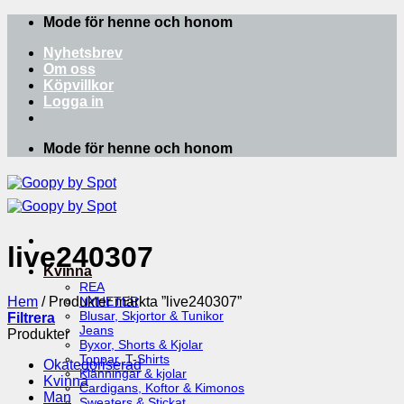
Skip
Mode för henne och honom
to
Nyhetsbrev
content
Om oss
Köpvillkor
Logga in
Mode för henne och honom
live240307
Kvinna
REA
Hem
/
Produkter märkta ”live240307”
NYHETER
Blusar, Skjortor & Tunikor
Filtrera
Jeans
Produkter
Byxor, Shorts & Kjolar
Toppar, T-Shirts
Okategoriserad
Klänningar & kjolar
Kvinna
Cardigans, Koftor & Kimonos
Man
Sweaters & Stickat