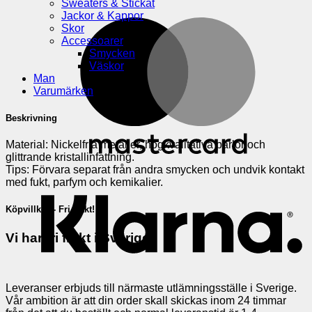
Sweaters & Stickat
Jackor & Kappor
M
Skor
Accessoarer
Smycken
Väskor
Man
Varumärken
Beskrivning
Material: Nickelfria metaller, högkvalitativa pärlor och
glittrande kristallinfattning.
K
Tips: Förvara separat från andra smycken och undvik kontakt
med fukt, parfym och kemikalier.
Köpvillkor - Fri frakt!
Vi har fri frakt i Sverige!
Leveranser erbjuds till närmaste utlämningsställe i Sverige.
Vår ambition är att din order skall skickas inom 24 timmar