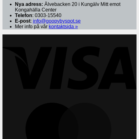
Nya adress:
Älvebacken 20 i Kungälv Mitt emot
Kongahälla Center
Telefon
: 0303-15540
E-post
:
info@goopybyspot.se
Mer info på vår
kontaktsida »
V
M