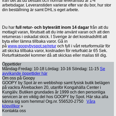
från det att du beställt och normal leveranstid är 1-4
arbetsdagar. Leveranstiden varierar efter var du bor, hur stor
din beställning är samt DHL:s eget arbete.
Du har
full retur- och bytesrätt inom 14 dagar
från att du
mottagit varan, förutsatt att du inte använt varan och att den
returneras i oskadat skick. I Sverige är det kostnadsfritt att
byta eller lämna tillbaka varor. Gå in
på
www.goopybyspot.se/retur
och fyll i vårt returformulär för
att skicka tillbaka varor, kostnaden för returfrakt är 65 Sek.
Returfraktsedel kommer då att skickas eller mailas till dig.
Öppettider
Måndag-Fredag: 10-18 Lördag: 10-16 Söndag: 11-15
Se
avvikande öppettider här
Om oss på Goopy
GOOPY by Spot är en webbshop samt fysisk butik belägen
på vackra Älvebacken 20, utanför Kongahälla Center i
Kungälv. Butiken grundades år 1999 och den personliga
servicen är en viktig del hos GOOPY by Spot. Här ska alla
känna sig som hemma! Org.nr. 556520-2750
Våra
köpvillkor
»
Kontakta oss