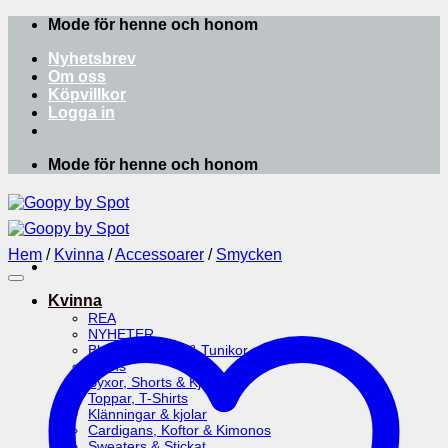
Skip
Mode för henne och honom
to
Nyhetsbrev
content
Om oss
Köpvillkor
Logga in
Mode för henne och honom
Hem
/
Kvinna
/
Accessoarer
/
Smycken
Kvinna
REA
NYHETER
Blusar, Skjortor & Tunikor
Jeans
Byxor, Shorts & Kjolar
Toppar, T-Shirts
Klänningar & kjolar
Cardigans, Koftor & Kimonos
Sweaters & Stickat