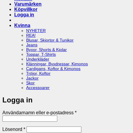
Varumärken
Köpvillkor
Logga in
Kvinna
NYHETER
REA!
Blusar, Skjortor & Tunikor
Jeans
Byxor, Shorts & Kjolar
Toppar, T-Shirts
Underkläder
Klänningar, Byxdressar, Kimonos
Cardigans, Koftor & Kimonos
Tröjor, Koftor
Jackor
Skor
Accessoarer
Logga in
Obligatoriskt
Användarnamn eller e-postadress
*
Obligatoriskt
Lösenord
*