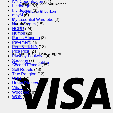
IVY Copenhagen
(34)
Inga produkter i varukorgen.
Lindbergh
(63)
Liv Bergen
(3)
Gå tillbaka till butiken
mbyM
(6)
My Essential Wardrobe
(2)
0
Neuw Denim
(15)
Varukorg
NORR
(24)
Nümph
(28)
Panos Emporio
(3)
Pavement
(46)
Penn&Ink N.Y
(18)
Pica Pica
(24)
Inga produkter i varukorgen.
Playboy Footwear
(4)
Saucony
(7)
Gå tillbaka till butiken
Second Female
(35)
Soft Rebels
(48)
V
True Religion
(12)
UGG
(12)
Urban Pioneers
(35)
Vibae
(6)
Woodbird
(85)
WOS
(10)