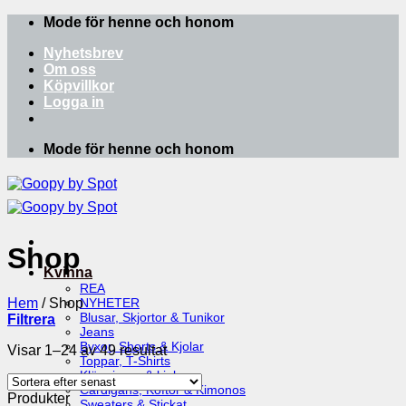
Skip
Mode för henne och honom
to
Nyhetsbrev
content
Om oss
Köpvillkor
Logga in
Mode för henne och honom
Shop
Kvinna
REA
Hem
/
Shop
NYHETER
Blusar, Skjortor & Tunikor
Filtrera
Jeans
Byxor, Shorts & Kjolar
Sortera
Visar 1–24 av 49 resultat
Toppar, T-Shirts
efter
Klänningar & kjolar
senaste
Cardigans, Koftor & Kimonos
Produkter
Sweaters & Stickat