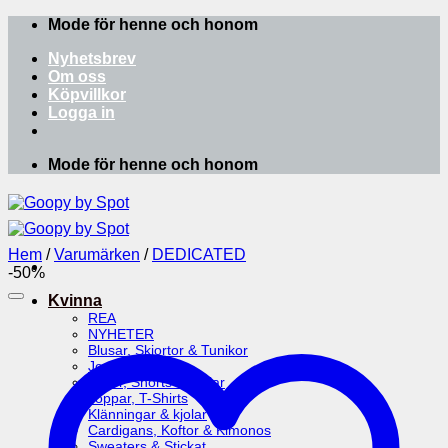
Skip
Mode för henne och honom
to
Nyhetsbrev
content
Om oss
Köpvillkor
Logga in
Mode för henne och honom
Hem
/
Varumärken
/
DEDICATED
-50%
Kvinna
REA
NYHETER
Blusar, Skjortor & Tunikor
Jeans
Byxor, Shorts & Kjolar
Toppar, T-Shirts
Klänningar & kjolar
Cardigans, Koftor & Kimonos
Sweaters & Stickat