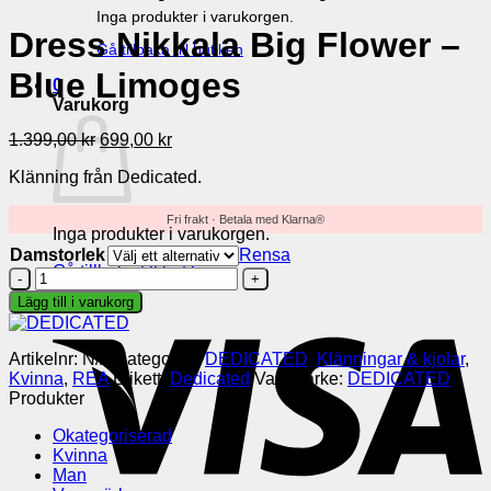
Inga produkter i varukorgen.
Dress Nikkala Big Flower –
Gå tillbaka till butiken
Blue Limoges
0
Varukorg
Det
Det
1.399,00
kr
699,00
kr
ursprungliga
nuvarande
Klänning från Dedicated.
priset
priset
var:
är:
1.399,00 kr.
699,00 kr.
Fri frakt · Betala med Klarna®
Inga produkter i varukorgen.
Damstorlek
Rensa
Gå tillbaka till butiken
Dress
Nikkala
Lägg till i varukorg
V
Big
Flower
-
Artikelnr:
N/A
Kategorier:
DEDICATED
,
Klänningar & kjolar
,
Blue
Kvinna
,
REA
Etikett:
Dedicated
Varumärke:
DEDICATED
Limoges
Produkter
mängd
Okategoriserad
Kvinna
Man