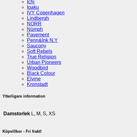
Ichi
Ioaku
IVY Copenhagen
Lindbergh
NORR
Nümph
Pavement
Penn&Ink N.Y
Saucony
Soft Rebels
True Religion
Urban Pioneers
Woodbird
Black Colour
Elvine
Kronstadt
Ytterligare information
Damstorlek
L, M, S, XS
Köpvillkor - Fri frakt!