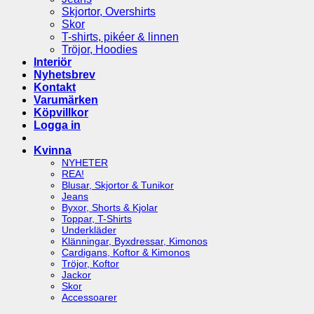
Skjortor, Overshirts
Skor
T-shirts, pikéer & linnen
Tröjor, Hoodies
Interiör
Nyhetsbrev
Kontakt
Varumärken
Köpvillkor
Logga in
Kvinna
NYHETER
REA!
Blusar, Skjortor & Tunikor
Jeans
Byxor, Shorts & Kjolar
Toppar, T-Shirts
Underkläder
Klänningar, Byxdressar, Kimonos
Cardigans, Koftor & Kimonos
Tröjor, Koftor
Jackor
Skor
Accessoarer