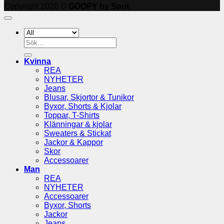
Copyright 2026 ©
GOOPY by Spot
Sök
efter:
Kvinna
REA
NYHETER
Jeans
Blusar, Skjortor & Tunikor
Byxor, Shorts & Kjolar
Toppar, T-Shirts
Klänningar & kjolar
Sweaters & Stickat
Jackor & Kappor
Skor
Accessoarer
Man
REA
NYHETER
Accessoarer
Byxor, Shorts
Jackor
Jeans