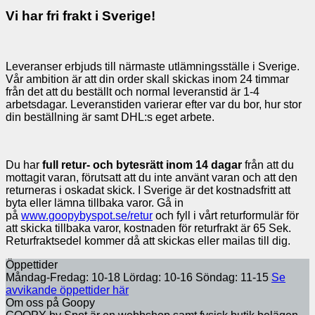
Vi har fri frakt i Sverige!
Leveranser erbjuds till närmaste utlämningsställe i Sverige.
Vår ambition är att din order skall skickas inom 24 timmar
från det att du beställt och normal leveranstid är 1-4
arbetsdagar. Leveranstiden varierar efter var du bor, hur stor
din beställning är samt DHL:s eget arbete.
Du har
full retur- och bytesrätt inom 14 dagar
från att du
mottagit varan, förutsatt att du inte använt varan och att den
returneras i oskadat skick. I Sverige är det kostnadsfritt att
byta eller lämna tillbaka varor. Gå in
på
www.goopybyspot.se/retur
och fyll i vårt returformulär för
att skicka tillbaka varor, kostnaden för returfrakt är 65 Sek.
Returfraktsedel kommer då att skickas eller mailas till dig.
Öppettider
Måndag-Fredag: 10-18 Lördag: 10-16 Söndag: 11-15
Se
avvikande öppettider här
Om oss på Goopy