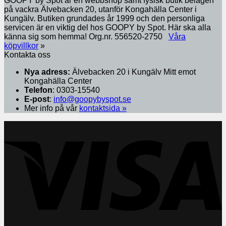
GOOPY by Spot är en webbshop samt fysisk butik belägen
på vackra Älvebacken 20, utanför Kongahälla Center i
Kungälv. Butiken grundades år 1999 och den personliga
servicen är en viktig del hos GOOPY by Spot. Här ska alla
känna sig som hemma! Org.nr. 556520-2750
Våra
köpvillkor
»
Kontakta oss
Nya adress:
Älvebacken 20 i Kungälv Mitt emot
Kongahälla Center
Telefon
: 0303-15540
E-post
:
info@goopybyspot.se
Mer info på vår
kontaktsida »
V