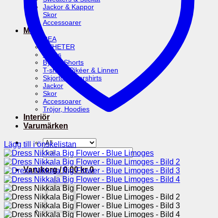
Jackor & Kappor
Skor
Accessoarer
Man
REA
NYHETER
Jeans
Byxor, Shorts
T-shirts, Pikéer & Linnen
Skjortor, Overshirts
Jackor
Skor
Accessoarer
Tröjor, Hoodies
Interiör
Varumärken
Lägg till i önskelistan
Sök
efter:
Varukorg /
0,00
kr
0